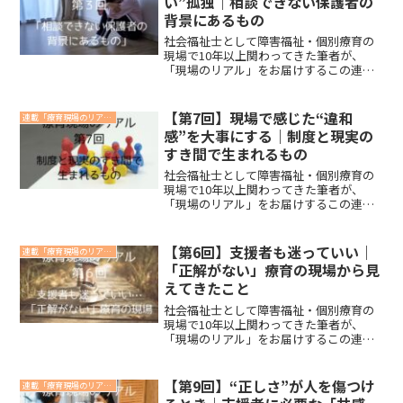
い”孤独｜相談できない保護者の
背景にあるもの
社会福祉士として障害福祉・個別療育の
現場で10年以上関わってきた筆者が、
「現場のリアル」をお届けするこの連
載。第３回は、さらに掘り下げ、「相談
したくてもできない保護者」の心の奥に
あるものを、社会福祉士の視点から紐解
【第7回】現場で感じた“違和
連載「療育現場のリアル」
いていきます。
感”を大事にする｜制度と現実の
すき間で生まれるもの
社会福祉士として障害福祉・個別療育の
現場で10年以上関わってきた筆者が、
「現場のリアル」をお届けするこの連
載。第7回のテーマは「制度と現実のズ
レ」について取り上げます。制度に沿っ
て支援しているのに、どこか“しっくりこ
【第6回】支援者も迷っていい｜
連載「療育現場のリアル」
ない”──そんな場面に、あなたも出会っ
「正解がない」療育の現場から見
たことがあるのではないでしょうか。
えてきたこと
社会福祉士として障害福祉・個別療育の
現場で10年以上関わってきた筆者が、
「現場のリアル」をお届けするこの連
載。第6回のテーマは「支援者の迷いと葛
藤」。日々支援に携わる中で、「これで
よかったのか？」「本当にこの関わりが
【第9回】“正しさ”が人を傷つけ
連載「療育現場のリアル」
正しかったのか？」と自問自答する場面