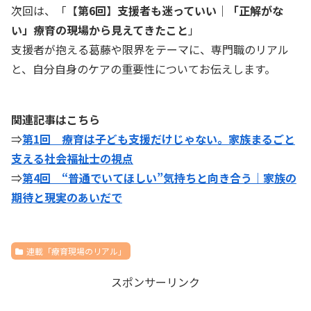
次回は、「【
第6回
】
支援者も迷っていい｜「正解がな
い」療育の現場から見えてきたこと
」
支援者が抱える葛藤や限界をテーマに、専門職のリアル
と、自分自身のケアの重要性についてお伝えします。
関連記事はこちら
⇒
第1回 療育は子ども支援だけじゃない。家族まるごと
支える社会福祉士の視点
⇒
第4回 “普通でいてほしい”気持ちと向き合う｜家族の
期待と現実のあいだで
連載「療育現場のリアル」
スポンサーリンク