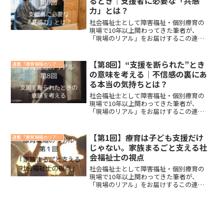
るとき｜支援者に必要な「共感
が、何度もあります。支援者も“迷ってい
力」とは？
い”という視点について、実際の現場の声
を交えて考えていきます。
社会福祉士として障害福祉・個別療育の
現場で10年以上関わってきた筆者が、
「現場のリアル」をお届けするこの連
載。第9回のテーマは、「正しさ」と「共
感力」の関係。支援者として持っておく
べき知識や技術は確かに大切です。で
【第8回】“支援を断られた”とき
連載「療育現場のリアル」
も、“正しいこと”が必ずしも“相手を支え
の意味を考える｜不信感の裏にあ
ること”にはならないという現実も、私た
る本当の気持ちとは？
ちは理解する必要があります。
社会福祉士として障害福祉・個別療育の
現場で10年以上関わってきた筆者が、
「現場のリアル」をお届けするこの連
載。第8回のテーマは、「支援を断られた
とき」に感じる“壁”の正体について。支
援者として提案した内容が拒否された
【第1回】療育は子ども支援だけ
連載「療育現場のリアル」
り、保護者から距離を置かれたりする背
じゃない。家族まるごと支える社
景には、保護者の“否定的な感情”だけで
会福祉士の視点
はない、深い理由や想いが潜んでいるこ
とが多いのです。
社会福祉士として障害福祉・個別療育の
現場で10年以上関わってきた筆者が、
「現場のリアル」をお届けするこの連
載。初回のテーマは、「療育＝子ども支
援」というイメージに、一石を投じるお
話です。