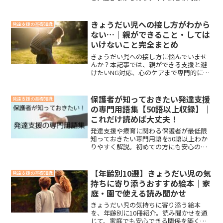
紹介します。
きょうだい児への接し方がわから
発達支援の基礎知識
ない…｜親ができること・しては
いけないこと完全まとめ
きょうだい児への接し方に悩んでいませ
んか？本記事では、親ができる支援と避
けたいNG対応、心のケアまで専門的に解
説します。
保護者が知っておきたい発達支援
発達支援の基礎知識
の専門用語集【50語以上収録】｜
これだけ読めば大丈夫！
発達支援や療育に関わる保護者が最低限
知っておきたい専門用語を50語以上わか
りやすく解説。初めての方にも安心の用
語集です。
【年齢別10選】きょうだい児の気
発達支援の基礎知識
持ちに寄り添うおすすめ絵本｜家
庭・園で使える読み聞かせ
きょうだい児の気持ちに寄り添う絵本
を、年齢別に10冊紹介。読み聞かせを通
じて、家庭でも安心できる関係を築くヒ