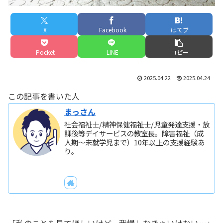
X
Facebook
はてブ
Pocket
LINE
コピー
2025.04.22
2025.04.24
この記事を書いた人
まっさん
社会福祉士/精神保健福祉士/児童発達支援・放
課後等デイサービスの教室長。障害福祉（成
人期～未就学児まで）10年以上の支援経験あ
り。
「私のことも見てほしいけど、我慢しなきゃいけない…」